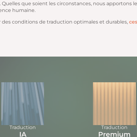
. Quelles que soient les circonstances, nous apportons l
tence humaine.
 des conditions de traduction optimales et durables,
ces
Traduction
Traduction
IA
Premium