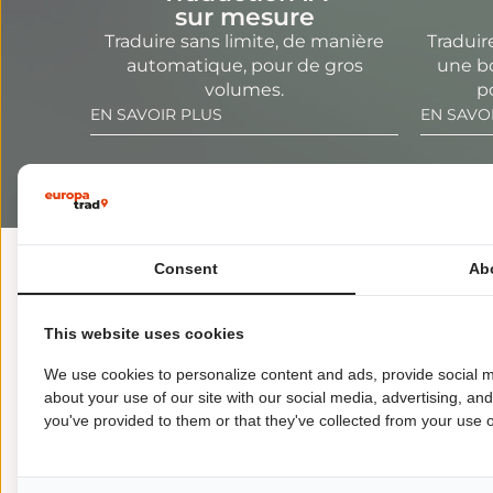
sur mesure
Traduire sans limite, de manière
Traduir
automatique, pour de gros
une bon
volumes.
p
EN SAVOIR PLUS
EN SAVO
Consent
Ab
DES PRESTATION
This website uses cookies
La traduction IA permet la rapidité et les gros
effectuées, qui construisent la « qualité » de la
We use cookies to personalize content and ads, provide social m
about your use of our site with our social media, advertising, an
cumulent suivant la solution mise en œuvre.
you've provided to them or that they've collected from your use of