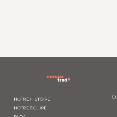
tégration technique
Excellence linguisti
ion native avec vos outils
Traducteurs natifs spécial
et système
secteur
Eu
NOTRE HISTOIRE
NOTRE ÉQUIPE
BLOG