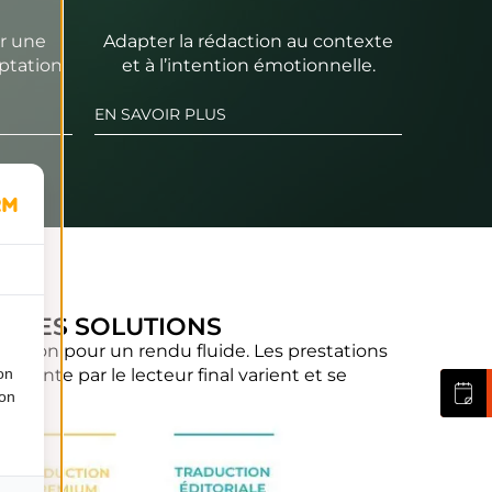
ir une
Adapter la rédaction au contexte
aptation
et à l’intention émotionnelle.
EN SAVOIR PLUS
E DES SOLUTIONS
ptation pour un rendu fluide. Les prestations
actante par le lecteur final varient et se
on
ion