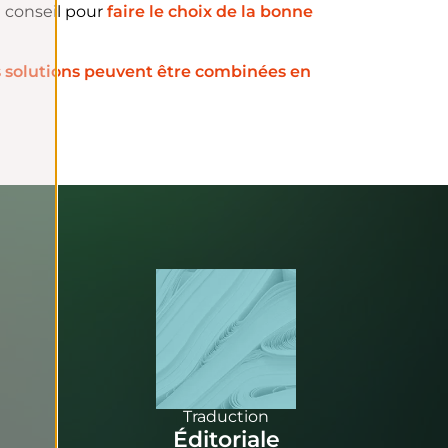
e conseil pour
faire le choix de la bonne
 solutions peuvent être combinées en
Traduction
Éditoriale