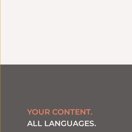
Conseil en amont
In
Stratégie linguistique adaptée à
Connex
vos enjeux
YOUR CONTENT.
ALL LANGUAGES.