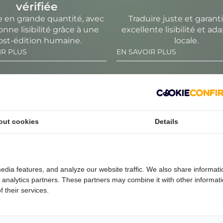
vérifiée
e en grande quantité, avec
Traduire juste et garant
ne lisibilité grâce à une
excellente lisibilité et ad
ost-édition humaine.
locale.
IR PLUS
EN SAVOIR PLUS
out cookies
Details
S EN FONCTION DU NIVEAU DE FINESS
 volumes, la traduction humaine permet la précision, l’ada
 traduction, et donc sa lecture plus ou moins fluide et imp
edia features, and analyze our website traffic. We also share informati
d analytics partners. These partners may combine it with other informat
 their services.