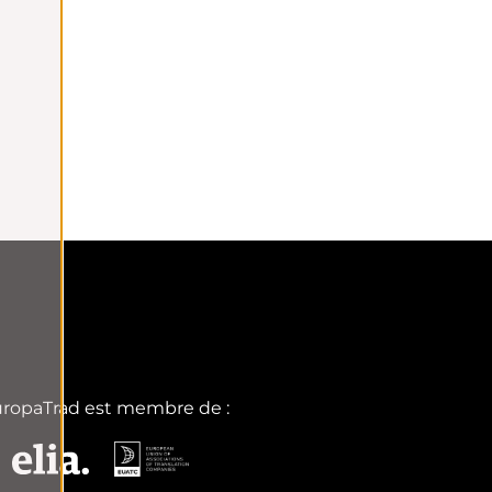
que
Engagement qualité
isés par
Certification ISO 9001
depuis 2006
ropaTrad est membre de :