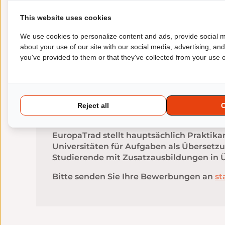
Die Linkedin-Seite bringt unsere Partner
This website uses cookies
Einstellungskampagnen, einige Tipps für
mitteilen!
We use cookies to personalize content and ads, provide social m
about your use of our site with our social media, advertising, an
KOMMEN SIE IN UNSER TEAM!
you've provided to them or that they've collected from your use of
PROJEKTLEITER, LEKTOREN
Ihre Bewerbung können Sie an
direction
Reject all
PRAKTIKANTEN/WERKSTUDENTEN
EuropaTrad stellt hauptsächlich Praktika
Universitäten für Aufgaben als Übersetzu
Studierende mit Zusatzausbildungen in 
Bitte senden Sie Ihre Bewerbungen an
st