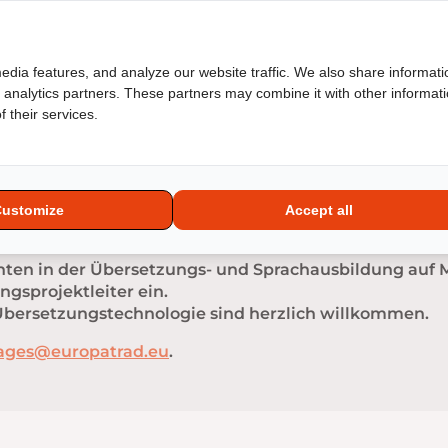
übersetzer zusammen: Hier finden Sie unsere Neuigkei
 freiberufliche Übersetzer und Sie können uns auch
edia features, and analyze our website traffic. We also share informati
d analytics partners. These partners may combine it with other informat
 their services.
@europatrad.eu
einsenden.
Customize
Accept all
nten in der Übersetzungs- und Sprachausbildung auf M
ngsprojektleiter ein.
Übersetzungstechnologie sind herzlich willkommen.
ages@europatrad.eu
.