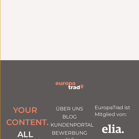
Ihrer Inhalte
der angekündigten
Fristen
Ein dedizierter
Zertifizierung nach
Ansprechpartner für
ISO 9001
alles
EuropaTrad ist
YOUR
ÜBER UNS
Mitglied von:
BLOG
CONTENT.
KUNDENPORTAL
ALL
BEWERBUNG