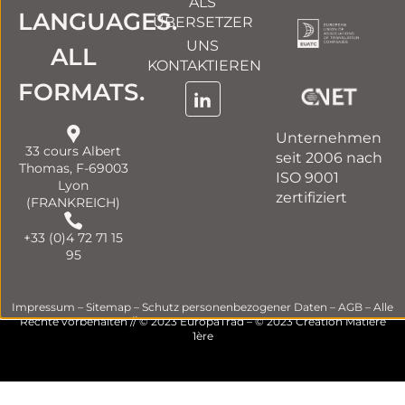
ALS
LANGUAGES.
ÜBERSETZER
UNS
ALL
KONTAKTIEREN
FORMATS.
Unternehmen
33 cours Albert
seit 2006 nach
Thomas, F-69003
ISO 9001
Lyon
zertifiziert
(FRANKREICH)
+33 (0)4 72 71 15
95
Impressum
–
Sitemap
–
Schutz personenbezogener Daten
–
AGB
– Alle
Rechte vorbehalten // © 2023 EuropaTrad – © 2023
Création Matière
1ère