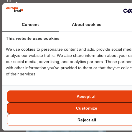
Übersetzungen
Möchten Sie die jeweils beste
Consent
About cookies
Übersetzungslösung für Ihre
Inhalte ermitteln?
This website uses cookies
KONTAKTIEREN SIE UNS
We use cookies to personalize content and ads, provide social medi
analyze our website traffic. We also share information about your us
our social media, advertising, and analytics partners. These partne
with other information you've provided to them or that they've colle
of their services.
Accept all
Customize
Reject all