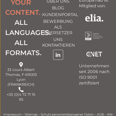
EuropaTrad ist
YOUR
ÜBER UNS
Mitglied von:
BLOG
CONTENT.
KUNDENPORTAL
ALL
BEWERBUNG
ALS
LANGUAGES.
ÜBERSETZER
UNS
ALL
KONTAKTIEREN
FORMATS.
Unternehmen
33 cours Albert
seit 2006 nach
Thomas, F-69003
ISO 9001
Lyon
zertifiziert
(FRANKREICH)
+33 (0)4 72 71 15
95
Impressum
–
Sitemap
–
Schutz personenbezogener Daten
–
AGB
– Alle