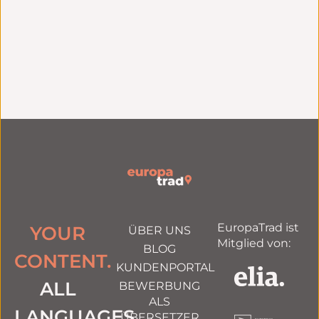
Ein dedizierter
Zertifizierung nach
Ansprechpartner für
ISO 9001
alles
EuropaTrad ist
YOUR
ÜBER UNS
Mitglied von:
BLOG
CONTENT.
KUNDENPORTAL
ALL
BEWERBUNG
ALS
LANGUAGES.
ÜBERSETZER