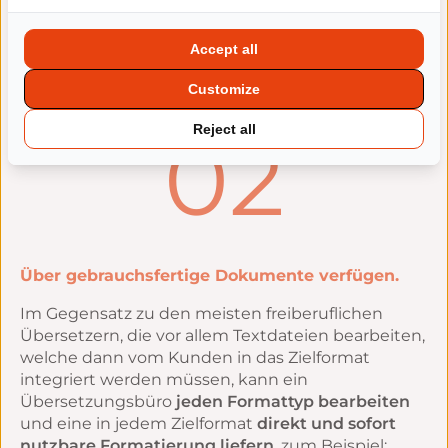
Dazu verwendet das Übersetzungsbüro einen
Übersetzungsspeicher sowie Übersetzungstools,
Accept all
die zum Rückgrat Ihrer Übersetzungen werden.
Customize
02
Reject all
Über gebrauchsfertige Dokumente verfügen.
Im Gegensatz zu den meisten freiberuflichen
Übersetzern, die vor allem Textdateien bearbeiten,
welche dann vom Kunden in das Zielformat
integriert werden müssen, kann ein
Übersetzungsbüro
jeden Formattyp bearbeiten
und eine in jedem Zielformat
direkt und sofort
nutzbare Formatierung liefern
, zum Beispiel: