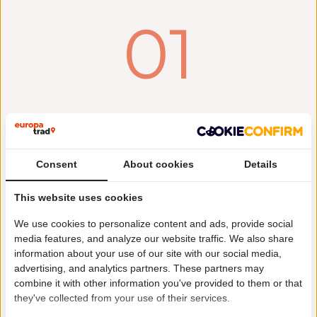
01
Einheitliche Übersetzungsqualität über die
Inhalte und die verschiedenen Medientypen
hinweg gewährleisten.
Consent
About cookies
Details
Wenn Sie mehrere Übersetzer beauftragen, ohne
auf die
Koordination
zwischen den Inhalts- oder
This website uses cookies
Dateiarten zu achten, riskieren Sie eine
We use cookies to personalize content and ads, provide social
uneinheitliche
Terminologie
.
media features, and analyze our website traffic. We also share
Ein Übersetzungsbüro wird die
wichtigen Terme
information about your use of our site with our social media,
Ihrer Inhalte immer auf die gleiche Weise
advertising, and analytics partners. These partners may
übersetzen.
combine it with other information you've provided to them or that
Es gewährleistet so die
Einheitlichkeit
zwischen
they've collected from your use of their services.
den verwendeten Termen und dem Duktus (Stil).