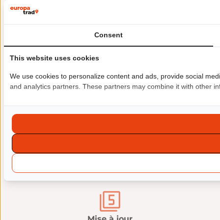
Consent
Sélection complète
des contenus à traduire.
This website uses cookies
We use cookies to personalize content and ads, provide social media 
and analytics partners. These partners may combine it with other inf
Intégration facilitée
et quasi instantanée des contenus traduits (plus de
copier-coller).
Traduction rapide
avec la connexion directe de WPML.
Mise à jour