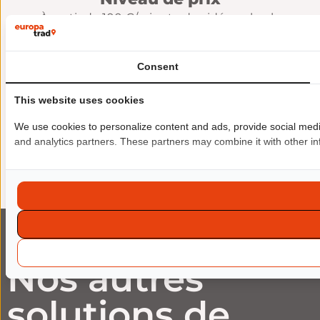
À partir de 100 €/minute de vidéo, selon la
complexité de la vidéo et de la traduction, et le
niveau de prestation demandé.
Consent
Usages
Formations e-learning
This website uses cookies
Messages promotionnels ciblés
We use cookies to personalize content and ads, provide social media 
Contenus réseaux sociaux
and analytics partners. These partners may combine it with other inf
Communications internes
Nos autres
solutions de