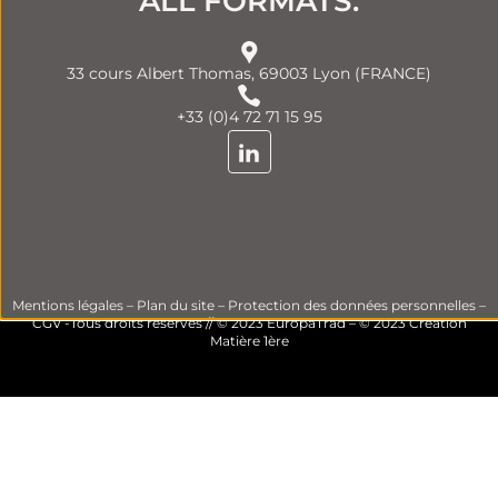
ALL FORMATS.
33 cours Albert Thomas, 69003 Lyon (FRANCE)
+33 (0)4 72 71 15 95
Mentions légales
–
Plan du site
–
Protection des données personnelles
–
CGV
-Tous droits réservés // © 2023 EuropaTrad – © 2023
Création
Matière 1ère