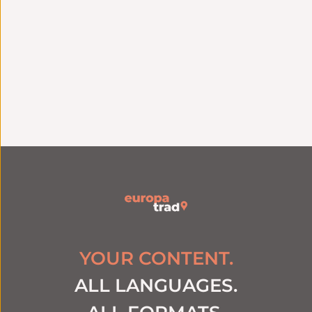
système
Excellence
Engagement
linguistique
qualité
Traducteurs natifs
Certification ISO 9001
spécialisés par
depuis 2006
secteur
YOUR CONTENT.
ALL LANGUAGES.