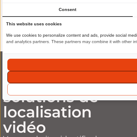
Films
Consent
Publicité et films promotionnels
Formations e-learning
This website uses cookies
Audioguides
We use cookies to personalize content and ads, provide social media 
and analytics partners. These partners may combine it with other inf
Nos autres
solutions de
localisation
vidéo